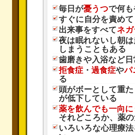
毎日が
憂うつ
で何も
すぐに自分を責めて
出来事をすべて
ネガ
夜は眠れないし朝は
しまうこともある
歯磨きや入浴など日
拒食症
・
過食症
や
パ
る
頭がボーとして重た
が低下している
薬を飲んでも一向に
それどころか、薬の
いろいろな心理療法