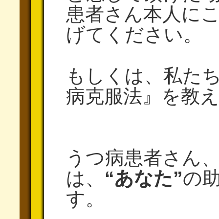
患者さん本人に
げてください。
もしくは、私た
病克服法』を教
うつ病患者さん
は、
“あなた”
の
す。